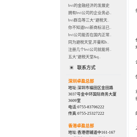
bvi的金融经济的发展史
拥有bvi公司的企业务必..
bvi群岛等三大“避税天..
你不知道bvi新商标法已..
bvi公司能否在国内正常..
同为避税天堂,开曼和b..
注册几个bvi公司就能将..
五大"避税天堂&q..
联系方式
深圳卓盈总部
地址:深圳市福田区金田路
3037号金中环国际商务大厦
3609室
电话:0755-83706222
传真:0755-25327222
香港卓盈总部
地址:香港德辅道中161-167