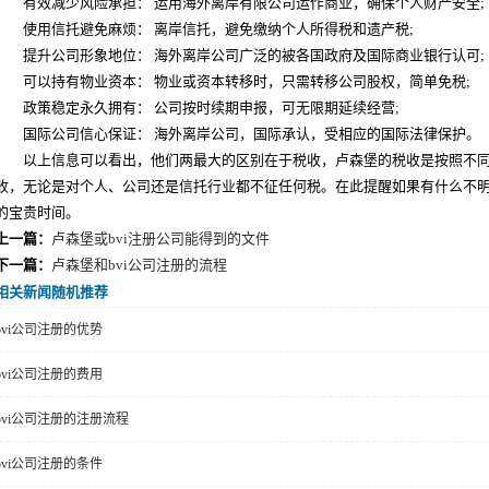
有效减少风险承担： 运用海外离岸有限公司运作商业，确保个人财产安全;
使用信托避免麻烦： 离岸信托，避免缴纳个人所得税和遗产税;
提升公司形象地位： 海外离岸公司广泛的被各国政府及国际商业银行认可;
可以持有物业资本： 物业或资本转移时，只需转移公司股权，简单免税;
政策稳定永久拥有： 公司按时续期申报，可无限期延续经营;
国际公司信心保证： 海外离岸公司，国际承认，受相应的国际法律保护。
以上信息可以看出，他们两最大的区别在于税收，卢森堡的税收是按照不同行
收，无论是对个人、公司还是信托行业都不征任何税。在此提醒如果有什么不
的宝贵时间。
上一篇：
卢森堡或bvi注册公司能得到的文件
下一篇：
卢森堡和bvi公司注册的流程
相关新闻随机推荐
bvi公司注册的优势
bvi公司注册的费用
bvi公司注册的注册流程
bvi公司注册的条件