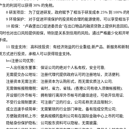
产生的利润可以获得 30% 的免税。
8 研发项目： 为了促进研发，政府赋予了相当于研发成本 25% 到 100% 
9 环境保护： 对于促进环境保护的投资和合理的能源使用，可以享受相当于其
10 担保： “卢森堡出口促进委员会”在出口物品的融资贷款上提供利息回扣
同时也对出口风险提供担保，特别是关系到信用的风险。通过严格最少化和开
手续。
11 现金支持： 高科技投资：有经济效益的行业重组;新产品、新服务和新
赁方式进行投资，承租人可以获得现金支持。
bvi注册公司优势：
一人出任股东董事： 保证公司的绝对个人私有权，安全可靠;
无需提交办公地址： 注册代理代提供政府认可的注册地址，灵活便利;
注册资本无需注资： 注册资本为认购形式，而无需实质注入公司;
无需做帐报税缴税： 省时，省力，省钱。(香港公司有收入须做帐报税);
开设银行外币帐号： 拥有银行离岸外币帐号的最佳途径，可收开信用证;
不受行业限制要求： 可注册广泛的行业，公司名称灵活且限制少;
成立迅速手续简单： 无需繁琐的行业部门审批，备有现成空壳公司;
方便融资择机上市： 使具规模的盈利公司有在国际金融中心上市的可能;
隐秘身份保护隐私： 公司股东资料可以隐秘，无需披露;