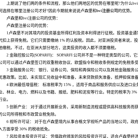
上期说了他们两的条件和流程，那么他们两地区的优势在哪里呢?为什么bvi
何选择在哪里注册公司才好?因此今期就来说说卢森堡和
bvi注册公司
的优势。
卢森堡和bvi注册公司的优势：
卢森堡注册公司的优势：
1卢森堡不对其境内的投资基金所得红利及资本利得进行征税。投资基金通
代扣上获得免税。它们只需要缴纳 1% 的认股税。因此，对亚洲投资者来说，
地缴税。不过，在亚洲大部分地方，这类投资的收入都不须要缴税。
2 金融控股公司(SOPARFI)： SOPARFI 公司并不是一种特定类型的公
公司可以通过卢森堡签订的双重税收协议、欧盟指令和税收条例规定的免税条
3 金融服务公司： 银行、证券公司、保险和再保险公司以及其他金融服务
优惠政策。比如，未实现汇兑收益中和准备，未来贷款损失准备，抵押担保准备
4 欧洲最低增值税： 标准税率为 15% ，适用于商品和服务供应以及进口业务
业、林业、电力、燃料以及书籍、报纸、肥料和泥炭等行业。特定的税率为 3%
行业。
5 创新产业： 对于通过开展新业务，采用新制造流程或提供高科技服务而获得的
的公司所得税和市政营业税免除。
6 视听许可证： 对于在卢森堡境内从事合格文学视听产品的当地公司，政
入方面享受 30% 的税收抵免。
7 风险资本投资许可证： 凭借政府颁发的风险投资许可证，适合卢森堡经