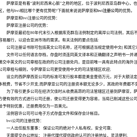
萨摩亚是有着“波利尼西来心脏”之称的地区，位于波利尼西亚岛群中心，也
区，他与bvi相比哪个更有优势呢?下面就来说说萨摩亚和
bvi注册公司
的优势。
萨摩亚和bvi注册公司的优势：
萨摩亚注册公司的优势：
萨摩亚最初在80年代末引入根据库克群岛法例制定的离岸公司法例，其后不
容易履行，以迎合亚洲市场的需求。有关法例的要点包括:
公司注册证书除可包括英文公司名称，还可根据适当规定使用中文( 和其它语言
文件可以任何语言存档，存盘时须连同英文译本和正确翻译之声明书一并递
递交中英文的公司章程在政府的公司注册处内，是目前唯一具有此特点的海外
公司章程与细则，令萨摩亚公司更受使用中文的司法管辖区欢迎;
设立的西萨摩西亚公司的标准可发行股本都是美金壹佰万元，对于大额法定
本税费，节省不少开支;而萨摩亚公司的注册资本额无论多少，其政府年费都不
为了吸引更多公司在经济欠佳时从收费高昂的司法管辖区迁册到萨摩亚，萨
方便有效的方式进行公司迁册，使公司迁册变得更为容易，当局已削减这些公司 
给予特别优惠，迁册费用仅为一百美元。
法例容许公司可以电子方式存盘文件和保存会计帐目。
bvi公司的注册优势：
一人出任股东董事： 保证公司的绝对个人私有权，安全可靠;
无需提交办公地址： 注册代理代提供政府认可的注册地址，灵活便利;