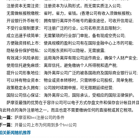
注册资本无需注资： 注册资本为认购形式，而无需实质注入公司;
无需做帐报税缴税： 省时，省力，省钱。(香港公司有收入须做帐报税);
开设银行外币帐号： 拥有银行离岸外币帐号的最佳途径，可收开信用证;
不受行业限制要求： 可注册广泛的行业，公司名称灵活且限制少;
成立迅速手续简单： 无需繁琐的行业部门审批，备有现成空壳公司;
方便融资择机上市： 使具规模的盈利公司有在国际金融中心上市的可能;
隐秘身份保护隐私： 公司股东资料可以隐秘，无需披露;
有效减少风险承担： 运用海外离岸有限公司运作商业，确保个人财产安全;
使用信托避免麻烦： 离岸信托，避免缴纳个人所得税和遗产税;
提升公司形象地位： 海外离岸公司广泛的被各国政府及国际商业银行认可;
可以持有物业资本： 物业或资本转移时，只需转移公司股权，简单免税;
政策稳定永久拥有： 公司按时续期申报，可无限期延续经营;
国际公司信心保证： 海外离岸公司，国际承认，受相应的国际法律保护。
萨摩亚最强的优势在于容许公司可以电子方式存盘文件和保存会计帐目并且
有此特点的海外注册地之一，而且也是不需要缴纳任何的直接税或其它税项。
上一篇：
萨摩亚和bvi注册公司的条件
下一篇：
开曼公司上市为何用到多个bvi公司
相关新闻随机推荐