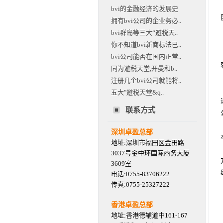
bvi的金融经济的发展史
拥有bvi公司的企业务必..
bvi群岛等三大“避税天..
你不知道bvi新商标法已..
bvi公司能否在国内正常..
同为避税天堂,开曼和b..
注册几个bvi公司就能将..
五大"避税天堂&q..
联系方式
深圳卓盈总部
地址:深圳市福田区金田路
3037号金中环国际商务大厦
3609室
电话:0755-83706222
传真:0755-25327222
香港卓盈总部
地址:香港德辅道中161-167