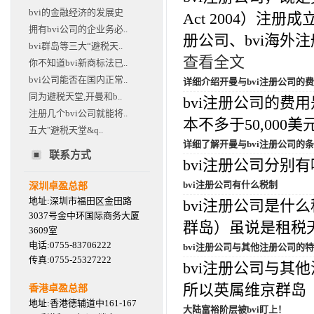
bvi的金融经济的发展史
Act 2004）注
拥有bvi公司的企业务必..
册公司、bvi海外注册
bvi群岛等三大“避税天..
查看全文
你不知道bvi新商标法已..
bvi公司能否在国内正常..
详细介绍开曼与bvi注册公司的
同为避税天堂,开曼和b..
bvi注册公司的
注册几个bvi公司就能将..
本不多于50,000美
五大"避税天堂&q..
详细了解开曼与bvi注册公司的
联系方式
bvi注册公司分别有
bvi注册公司有什么税制
深圳卓盈总部
地址:深圳市福田区金田路
bvi注册公司是什
3037号金中环国际商务大厦
群岛）虽说是租税天
3609室
电话:0755-83706222
bvi注册公司与其他注册公司的
传真:0755-25327222
bvi注册公司与
所以英属维京群岛（b
香港卓盈总部
地址:香港德辅道中161-167
大陆富裕阶层被bvi盯上！